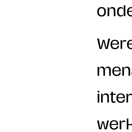
onde
Were
mens
inte
werk