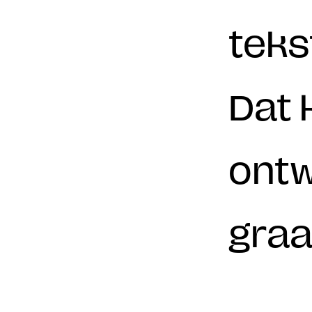
tekst
Dat 
ontw
graa