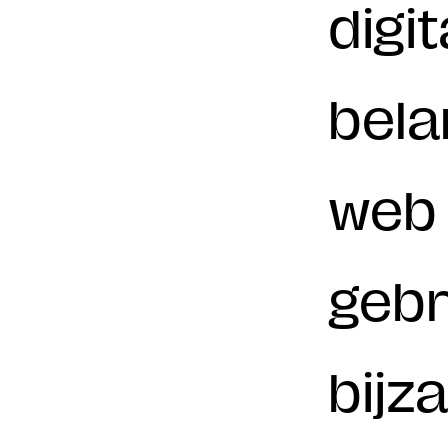
digi
bela
web 
gebr
bijz