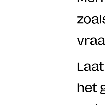
zoal
vraa
Laat
het 