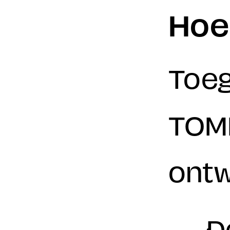
Hoe
Toega
TOMI
ontw
D