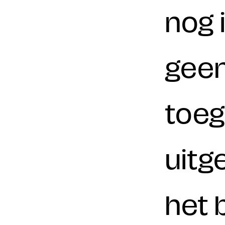
nog i
geen
toeg
uitg
het 