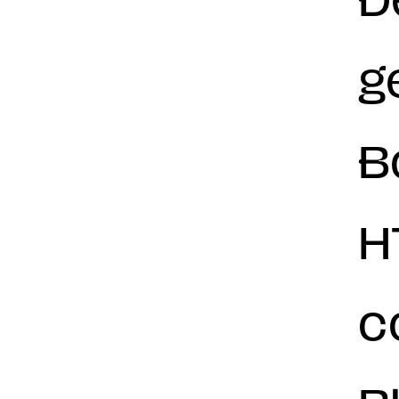
g
B
H
c