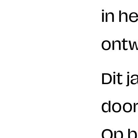
in h
ontw
Dit 
door
Op b