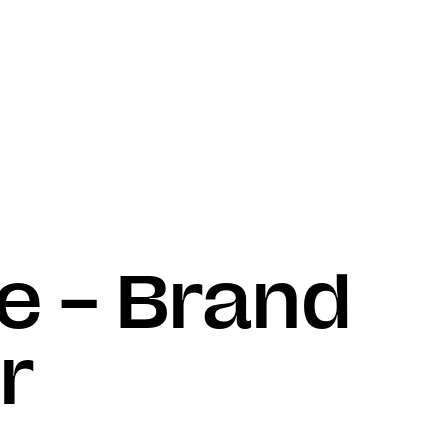
 – Brand 
r