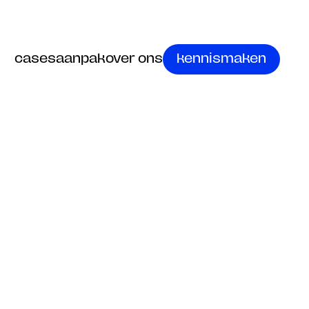
cases
aanpak
over ons
kennismaken