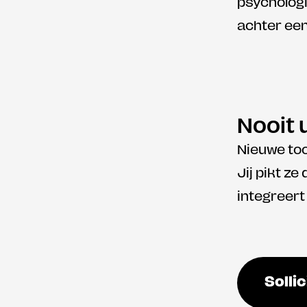
psychologi
achter ee
Nooit 
Nieuwe too
Jij pikt ze 
integreert 
Sollic