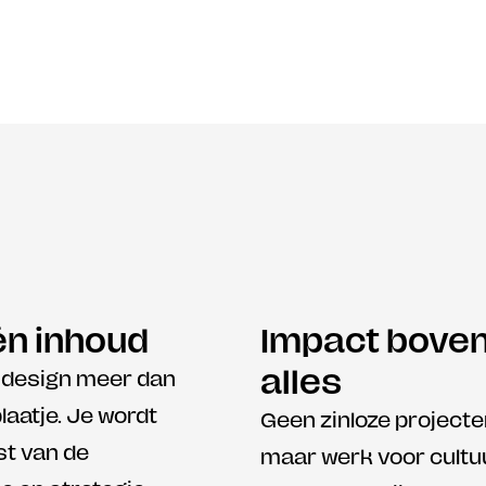
én inhoud
Impact boven
alles
s design meer dan 
aatje. Je wordt 
Geen zinloze projecten
t van de 
maar werk voor cultuu