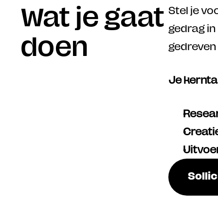
Wat je gaat 
Stel je v
gedrag in
doen
gedreven is
Je kerntak
Resea
Creati
Uitvoe
Sollic