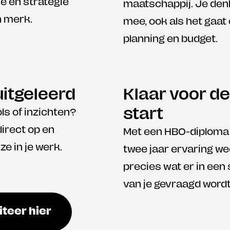
e en strategie 
maatschappij. Je denk
n merk.
mee, ook als het gaat
planning en budget.
uitgeleerd
Klaar voor de
start
ls of inzichten? 
direct op en 
Met een HBO-diploma 
ze in je werk.
twee jaar ervaring wee
precies wat er in een 
van je gevraagd wordt
iteer hier