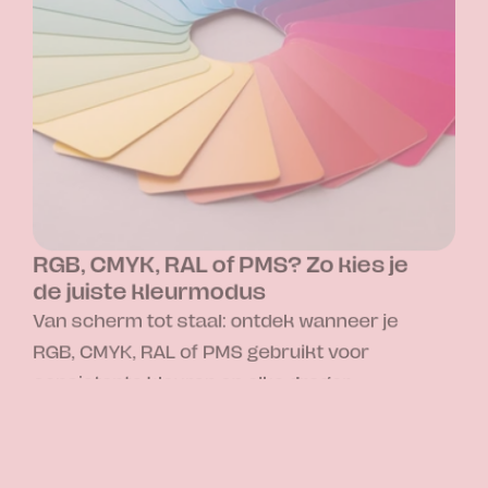
RGB, CMYK, RAL of PMS? Zo kies je 
de juiste kleurmodus
D
Van scherm tot staal: ontdek wanneer je 
v
RGB, CMYK, RAL of PMS gebruikt voor 
h
consistente kleuren op elke drager.
s